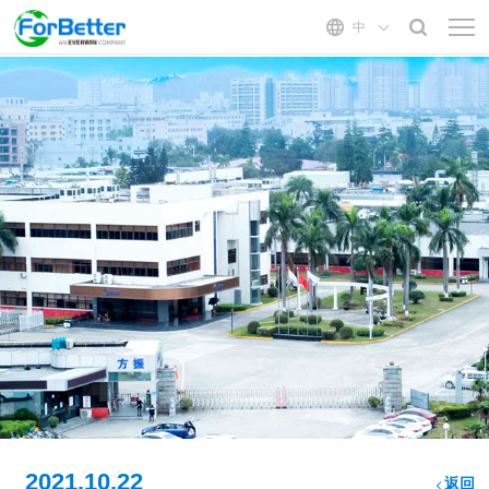
中
首页
关于我们
方振介绍
方振能力
发展历程
模 具
产品中心
公司文化
液态硅胶
电子类
管理服务
组织结构
固体硅胶
医疗器械
质量体系
成 型
汽车类
二次加工
新闻中心
自动化
公司新闻
联系我们
行业资讯
2021.10.22
返回