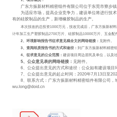
广东方振新材料精密组件有限公司位于东莞市寮步镇
为适应市场，提高企业竞争力，建设单位将进行技术
有的硅胶制品的生产，新增橡胶制品的生产。
1000
本次技改的总投资
万元，技改完成后，广东方振新材料
2700
10000
计年加工生产塑胶制品
万片、硅胶制品
万片、五金配
2
、环境影响报告书征求意见稿全文的网络链接：
见附件。
3
、查阅纸质报告书的方式和途径：
到广东方振新材料精密
4
、征求意见的公众范围：
建设项目周边居民及单位，以及
5
、公众意见表的网络链接：
见附件。
6
、公众提出意见的方式和途径：公众如有建设项目
7
、公众提出意见的起止时间：
2020
年
7
月
13
日至
20
8
、联系方式：广东方振新材料精密组件有限公司，
wu.long@doid.cn