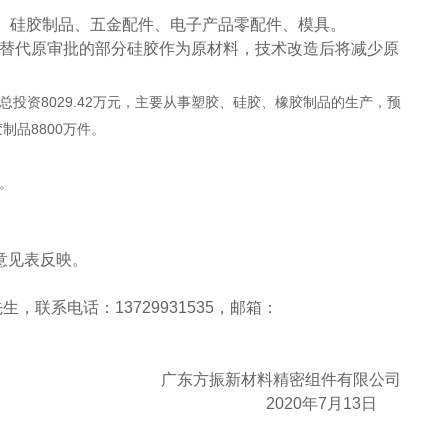
、硅胶制品、五金配件、电子产品零配件、模具。
替代原审批的部分硅胶作为原材料，技术改造后将减少原
8029.42
总投资
万元，主要从事塑胶、硅胶、橡胶制品的生产，预
8800
胶制品
万件。
。
意见表反映。
先生，联系电话：
13729931535
，邮箱：
广东方振新材料精密组件有限公司
2020
年
7
月
13
日