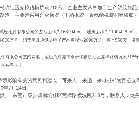
横坑社区莞樟路横坑段
218
号。企业主要从事加工生产塑胶制品
改造，主要是采用合成橡胶（丁腈橡胶、聚氨酯橡胶和氟橡胶）
2
2
168104 m
110040.8 m
精密组件有限公司的占地面积为
，建筑面积为
，
800
2000
550
件
万片、消费类及通讯类电子产品零配件
万片、模具
套、橡
218
组件有限公司查阅索取，地址为东莞市寮步镇横坑社区莞樟路横坑段
号
社会各界人士。
环境影响有关的意见和建议，可来人、来函、来电或邮发回公众
20
年
7
月
24
日。
地址：东莞市寮步镇横坑社区莞樟路横坑段
218
号，联系人：龙