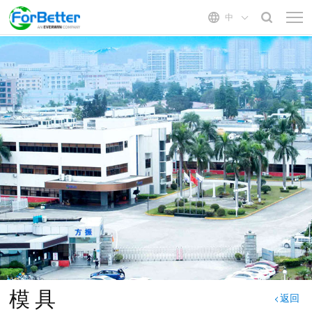
中
首页
关于我们
方振介绍
方振能力
发展历程
模 具
产品中心
公司文化
液态硅胶
电子类
管理服务
组织结构
固体硅胶
医疗器械
质量体系
成 型
汽车类
二次加工
新闻中心
自动化
公司新闻
联系我们
行业资讯
模 具
返回