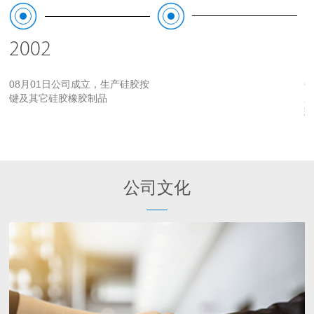
2002
08月01日公司成立，生产硅胶按
6
键及其它硅胶橡胶制品
系
公司文化