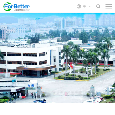
中
首页
关于我们
方振介绍
方振能力
发展历程
模 具
产品中心
公司文化
液态硅胶
电子类
管理服务
组织结构
固体硅胶
医疗器械
质量体系
成 型
汽车类
二次加工
新闻中心
自动化
公司新闻
联系我们
行业资讯